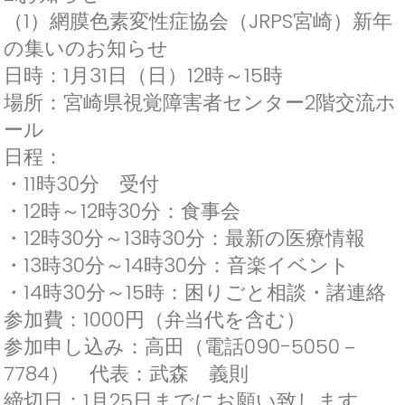
プ
（1）網膜色素変性症協会（JRPS宮崎）新年
し
の集いのお知らせ
て
本
日時：1月31日（日）12時～15時
文
場所：宮崎県視覚障害者センター2階交流ホ
へ
ール
日程：
・11時30分 受付
・12時～12時30分：食事会
・12時30分～13時30分：最新の医療情報
・13時30分～14時30分：音楽イベント
・14時30分～15時：困りごと相談・諸連絡
参加費：1000円（弁当代を含む）
参加申し込み：高田（電話090-5050－
7784） 代表：武森 義則
締切日：1月25日までにお願い致します。