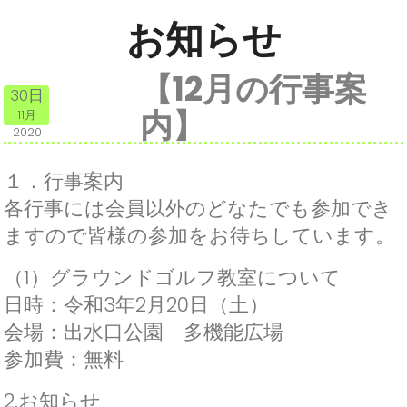
か
ナ
ら
お知らせ
ビ
が
ゲ
本
ー
【12月の行事案
文
シ
30日
で
ョ
内】
す。
11月
ン
2020
ス
キ
ッ
１．行事案内
プ
各行事には会員以外のどなたでも参加でき
で
ますので皆様の参加をお待ちしています。
す。
メ
（1）グラウンドゴルフ教室について
ニ
日時：令和3年2月20日（土）
ュ
ー
会場：出水口公園 多機能広場
を
参加費：無料
ス
キ
2.お知らせ
ッ