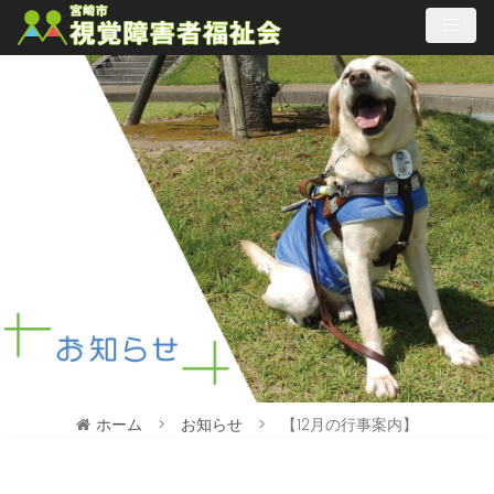
メ
ニ
ュ
ー
を
飛
ば
し
て
本
文
へ
ジ
ャ
ン
プ
す
る
ホーム
>
お知らせ
>
【12月の行事案内】
た
こ
め
こ
の